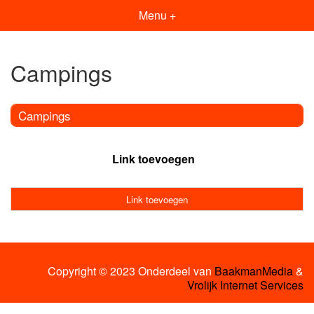
Menu +
Campings
Campings
Link toevoegen
Link toevoegen
Copyright © 2023 Onderdeel van
BaakmanMedia
&
Vrolijk Internet Services