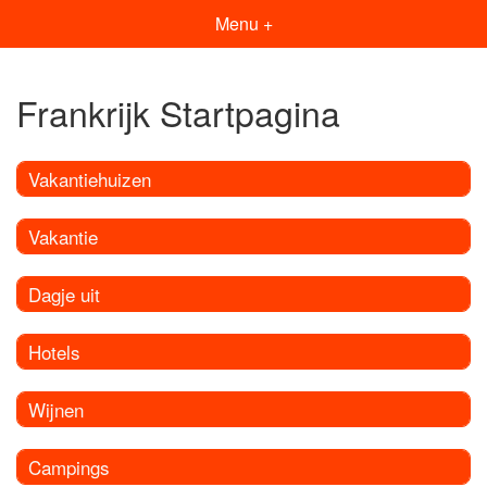
Menu +
Frankrijk Startpagina
Vakantiehuizen
Vakantie
Dagje uit
Hotels
Wijnen
Campings