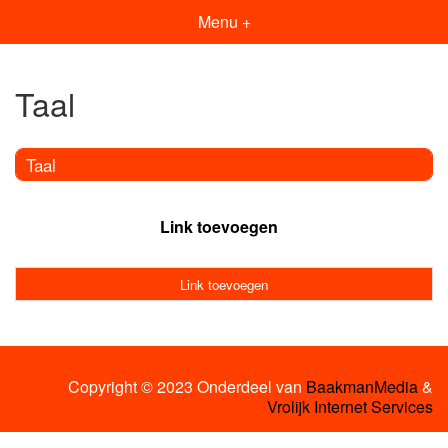
Menu +
Taal
Taal
Link toevoegen
Link toevoegen
Copyright © 2023 Onderdeel van
BaakmanMedia
&
Vrolijk Internet Services